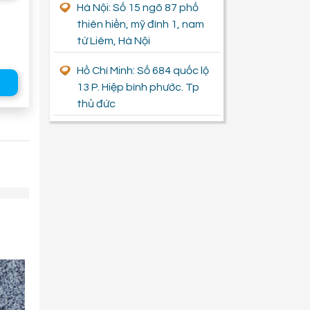
Hà Nội: Số 15 ngõ 87 phố
thiên hiền, mỹ đình 1, nam
từ Liêm, Hà Nội
Hồ Chí Minh: Số 684 quốc lộ
G
13 P. Hiệp bình phước. Tp
thủ đức