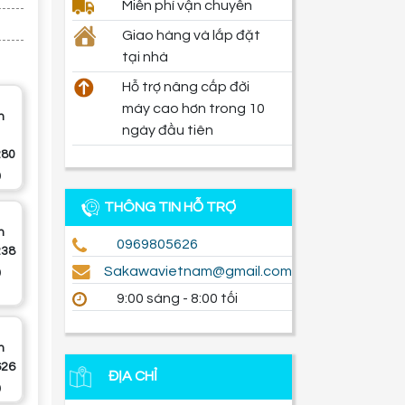
Miễn phí vận chuyển
Giao hàng và lắp đặt
tại nhà
Hỗ trợ nâng cấp đời
máy cao hơn trong 10
h
ngày đầu tiên
280
0
THÔNG TIN HỖ TRỢ
h
0969805626
238
sakawavietnam@gmail.com
0
9:00 sáng - 8:00 tối
h
626
ĐỊA CHỈ
0