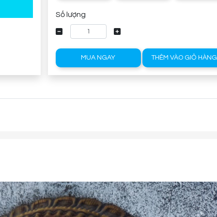
Số lượng
MUA NGAY
THÊM VÀO GIỎ HÀN