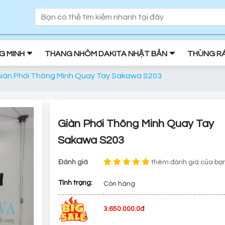
NG MINH
THANG NHÔM DAKITA NHẬT BẢN
THÙNG R
Giàn Phơi Thông Minh Quay Tay Sakawa S203
Giàn Phơi Thông Minh Quay Tay
Sakawa S203
Đánh giá
thêm đánh giá của bạ
Tình trạng:
Còn hàng
3.650.000.0đ