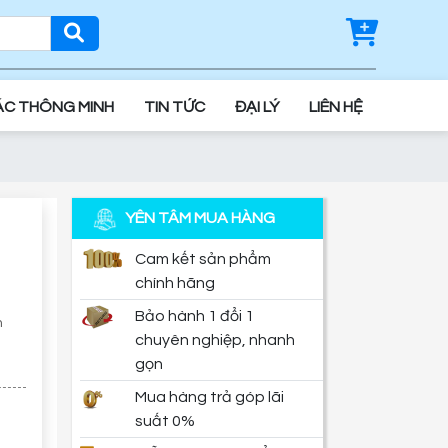
ÁC THÔNG MINH
TIN TỨC
ĐẠI LÝ
LIÊN HỆ
YÊN TÂM MUA HÀNG
Cam kết sản phẩm
chính hãng
Bảo hành 1 đổi 1
n
chuyên nghiệp, nhanh
gọn
Mua hàng trả góp lãi
suất 0%