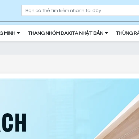
NG MINH
THANG NHÔM DAKITA NHẬT BẢN
THÙNG R