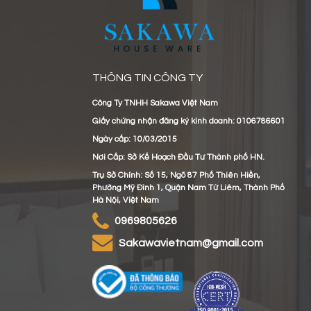
THÔNG TIN CÔNG TY
Công Ty TNHH Sakawa Việt Nam
Giấy chứng nhận đăng ký kinh doanh: 0106786601
Ngày cấp: 10/03/2015
Nơi Cấp: Sở Kế Hoạch Đầu Tư Thành phố HN.
Trụ Sở Chính: Số 15, Ngõ 87 Phố Thiên Hiền,
Phường Mỹ Đình 1, Quận Nam Từ Liêm, Thành Phố
Hà Nội, Việt Nam
0969805626
sakawavietnam@gmail.com