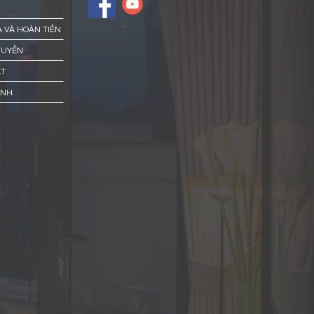
Ả VÀ HOÀN TIỀN
HUYỂN
ẬT
ÀNH