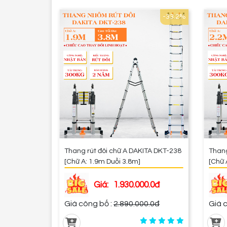
-33.2%
Thang rút đôi chữ A DAKITA DKT-238
Thang
[Chữ A: 1.9m Duỗi 3.8m]
[Chữ 
Giá:
1.930.000.0đ
Giá công bố :
2.890.000.0đ
Giá