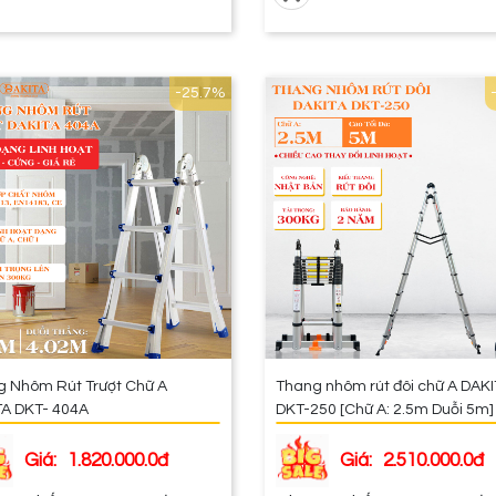
-25.7%
 Nhôm Rút Trượt Chữ A
Thang nhôm rút đôi chữ A DAK
TA DKT- 404A
DKT-250 [Chữ A: 2.5m Duỗi 5m]
Giá:
1.820.000.0đ
Giá:
2.510.000.0đ