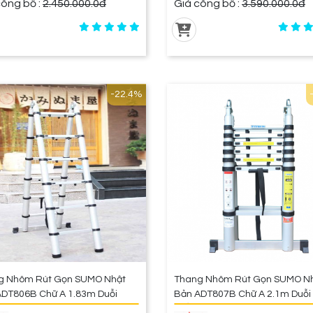
 công bố :
2.450.000.0đ
Giá công bố :
3.590.000.0đ
-22.4%
g Nhôm Rút Gọn SUMO Nhật
Thang Nhôm Rút Gọn SUMO N
ADT806B Chữ A 1.83m Duỗi
Bản ADT807B Chữ A 2.1m Duỗi
g 3.8m
Thẳng 4.4m