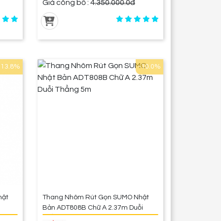
Giá công bố :
4.350.000.0đ
-13.8%
-10.0%
hật
Thang Nhôm Rút Gọn SUMO Nhật
Bản ADT808B Chữ A 2.37m Duỗi
Thẳng 5m