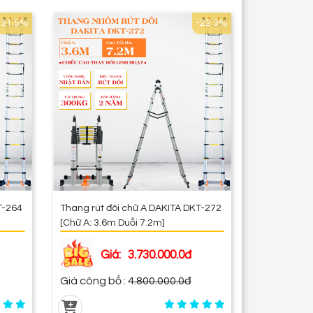
-31.5%
-22.3%
T-264
Thang rút đôi chữ A DAKITA DKT-272
[Chữ A: 3.6m Duỗi 7.2m]
Giá:
3.730.000.0đ
Giá công bố :
4.800.000.0đ