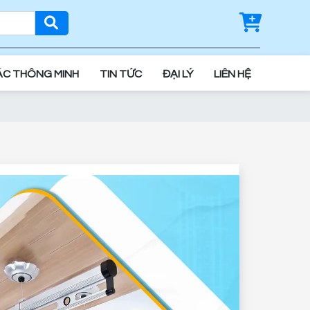
ÁC THÔNG MINH
TIN TỨC
ĐẠI LÝ
LIÊN HỆ