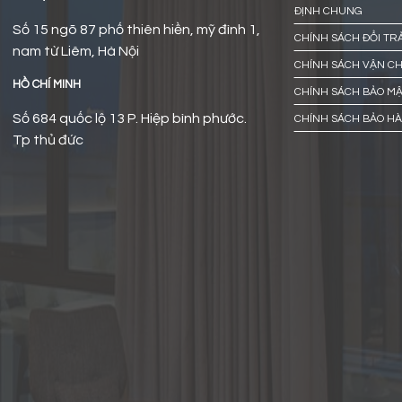
ĐỊNH CHUNG
Số 15 ngõ 87 phố thiên hiền, mỹ đình 1,
CHÍNH SÁCH ĐỔI TR
nam từ Liêm, Hà Nội
CHÍNH SÁCH VẬN C
HỒ CHÍ MINH
CHÍNH SÁCH BẢO M
Số 684 quốc lộ 13 P. Hiệp bình phước.
CHÍNH SÁCH BẢO H
Tp thủ đức