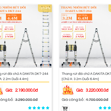
-33.4%
 rút đôi chữ A DAKITA DKT-244
Thang rút đôi chữ A DAKITA DK
A: 2.2m Duỗi 4.4m]
[Chữ A: 3.2m Duỗi 6.4m]
Giá:
2.190.000.0đ
Giá:
3.220.000.0đ
 công bố :
3.290.000.0đ
Giá công bố :
4.700.000.0đ