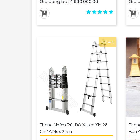
Giá công bố :
4.990.000.0đ
Giá
-22.4%
Thang Nhôm Rút Đôi Xstep XM 28
Than
Chữ A Max 2.8m
Bản 
Thẳn