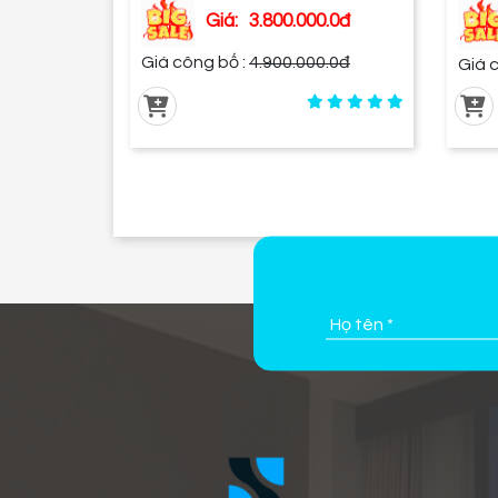
Giá:
3.800.000.0đ
Giá công bố :
4.900.000.0đ
Giá