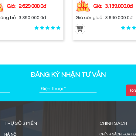
Giá:
2.629.000.0đ
Giá:
3.139.000.0đ
 công bố :
3.390.000.0đ
Giá công bố :
3.640.000.0đ
ĐĂNG KÝ NHẬN TƯ VẤN
Đ
TRỤ SỞ 3 MIỀN
CHÍNH SÁCH
HÀ NỘI
CHÍNH SÁCH HOẠT ĐỘNG VÀ QUY