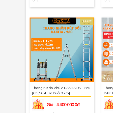
-11.8%
Thang rút đôi chữ A DAKITA DKT-280
Thang
[Chữ A: 4.1m Duỗi 8.2m]
DAKI
Giá:
4.400.000.0đ