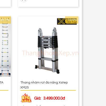
-30.1%
-19.6%
ITA
Thang nhôm rút đa năng Xstep
XM25
Giá:
3.499.000.0đ