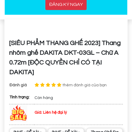
ĐĂNG KÝ NGAY
[SIÊU PHẨM THANG GHẾ 2023] Thang
nhôm ghế DAKITA DKT-03GL – Chữ A
0.72m [ĐỘC QUYỀN CHỈ CÓ TẠI
DAKITA]
Đánh giá
thêm đánh giá của bạn
Tình trạng:
Còn hàng
Giá: Liên hệ đại lý