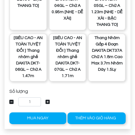
THANG TO]
04GL – Chữ A
05GL – Chữ A
0.95m [NHẸ - DỄ
1.23m [NHẸ - DỄ
XÀI]
XÀI - BẬC
THANG TO]
[SIÊU CAO - AN
[SIÊU CAO - AN
Thang Nhôm
TOÀN TUYỆT
TOÀN TUYỆT
Gấp 4 Đoạn
ĐỐI ] Thang
ĐỐI ] Thang
DAKITA DKT37A
nhôm ghế
nhôm ghế
Chữ A 1.8m Cao
DAKITA DKT-
DAKITA DKT-
Max 3.7m Nhôm
06GL – Chữ A
07GL – Chữ A
Dày 1.5Ly
1.47m
1.71m
Số lượng
MUA NGAY
THÊM VÀO GIỎ HÀNG