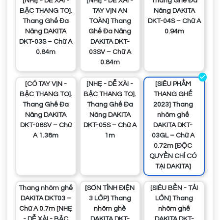
[NHẸ - DỄ XÀI -
[NHẸ - DỄ XÀI -
Thang Ghế Đa
BẬC THANG TO].
TAY VỊN AN
Năng DAKITA
Thang Ghế Đa
TOÀN] Thang
DKT-04S – Chữ A
Năng DAKITA
Ghế Đa Năng
0.94m
DKT-03S – Chữ A
DAKITA DKT-
0.84m
03SV – Chữ A
0.84m
[CÓ TAY VỊN -
[NHẸ - DỄ XÀI -
[SIÊU PHẨM
BẬC THANG TO].
BẬC THANG TO].
THANG GHẾ
Thang Ghế Đa
Thang Ghế Đa
2023] Thang
Năng DAKITA
Năng DAKITA
nhôm ghế
DKT-06SV – Chữ
DKT-05S – Chữ A
DAKITA DKT-
A 1.38m
1m
03GL – Chữ A
0.72m [ĐỘC
QUYỀN CHỈ CÓ
TẠI DAKITA]
Thang nhôm ghế
[SƠN TỈNH ĐIỆN
[SIÊU BỀN - TẢI
DAKITA DKT03 –
3 LỚP] Thang
LỚN] Thang
Chữ A 0.7m [NHẸ
nhôm ghế
nhôm ghế
- DỄ XÀI - BẬC
DAKITA DKT-
DAKITA DKT-