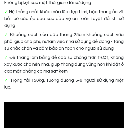
không bị kẹt sau một thời gian dài sử dụng.
✓
Hệ thống chốt khóa mài dũa đẹp tỉ mỉ, bậc thang ốc vít
bắt có các ốp cao sau bảo vệ an toàn tuyệt đối khi sử
dụng
✓
Khoảng cách của bậc thang 25cm khoảng cách vừa
phải giúp cho phụ nữ làm việc nhà sử dụng dễ dàng - tăng
sự chắc chắn và đảm bảo an toàn cho người sử dụng
✓
Đế thang làm bằng đế cao su chống trơn trượt, không
xây xước cho nền nhà, gi
úp thang đứng vững hơn khi đặt ở
các mặt phẳng có ma sát kém.
✓
Trọng tải 150kg, tương đương 5-6 người sử dụng một
lúc.