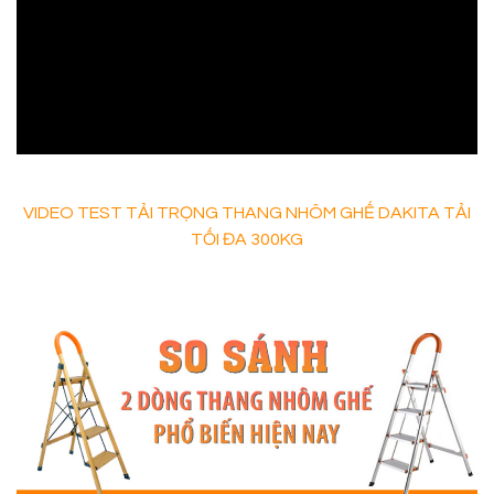
VIDEO TEST TẢI TRỌNG THANG NHÔM GHẾ DAKITA TẢI
TỐI ĐA 300KG