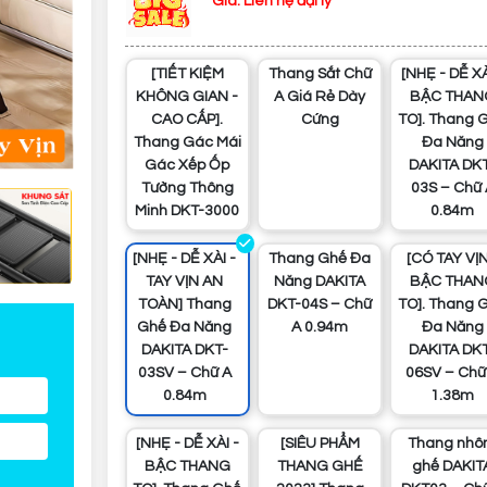
Giá: Liên hệ đại lý
[TIẾT KIỆM
Thang Sắt Chữ
[NHẸ - DỄ XÀI -
KHÔNG GIAN -
A Giá Rẻ Dày
BẬC THAN
CAO CẤP].
Cứng
TO]. Thang 
Thang Gác Mái
Đa Năng
Gác Xếp Ốp
DAKITA DK
Tường Thông
03S – Chữ 
Minh DKT-3000
0.84m
[NHẸ - DỄ XÀI -
Thang Ghế Đa
[CÓ TAY VỊN -
TAY VỊN AN
Năng DAKITA
BẬC THAN
TOÀN] Thang
DKT-04S – Chữ
TO]. Thang 
Ghế Đa Năng
A 0.94m
Đa Năng
DAKITA DKT-
DAKITA DK
03SV – Chữ A
06SV – Chữ
0.84m
1.38m
[NHẸ - DỄ XÀI -
[SIÊU PHẨM
Thang nhôm
BẬC THANG
THANG GHẾ
ghế DAKIT