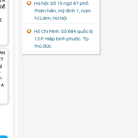
ữ A
Hà Nội: Số 15 ngõ 87 phố
 DỄ
thiên hiền, mỹ đình 1, nam
từ Liêm, Hà Nội
]
Hồ Chí Minh: Số 684 quốc lộ
13 P. Hiệp bình phước. Tp
thủ đức
ỆT
g
ế
T-
 A