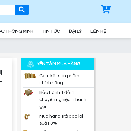
ÁC THÔNG MINH
TIN TỨC
ĐẠI LÝ
LIÊN HỆ
YÊN TÂM MUA HÀNG
Cam kết sản phẩm
-
chính hãng
Bảo hành 1 đổi 1
chuyên nghiệp, nhanh
gọn
Mua hàng trả góp lãi
suất 0%