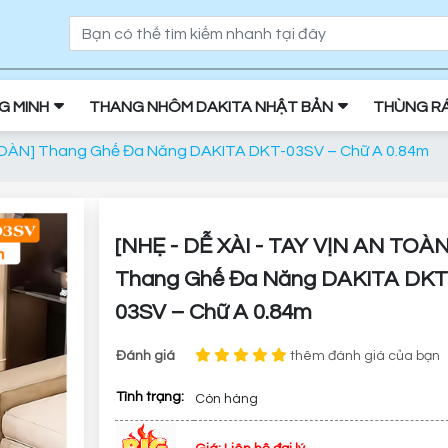
NG MINH
THANG NHÔM DAKITA NHẬT BẢN
THÙNG R
AN TOÀN] Thang Ghế Đa Năng DAKITA DKT-03SV – Chữ A 0.84m
[NHẸ - DỄ XÀI - TAY VỊN AN TOÀN]
Thang Ghế Đa Năng DAKITA DKT
03SV – Chữ A 0.84m
Đánh giá
thêm đánh giá của bạn
Tình trạng:
Còn hàng