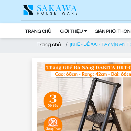
TRANG CHỦ
GIỚI THIỆU
GIÀN PHƠI THÔ
Trang chủ
[NHẸ - DỄ XÀI - TAY VỊN 