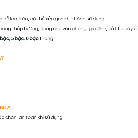
to dễ leo trèo, có thể xếp gọn khi không sử dụng.
hang thắp hương, dùng cho văn phòng, gia đình, cắt tỉa cây cảnh
 bậc, 5 bậc, 6 bậc
thang.
ẤT
AKITA
ắc chắn, an toàn khi sử dụng