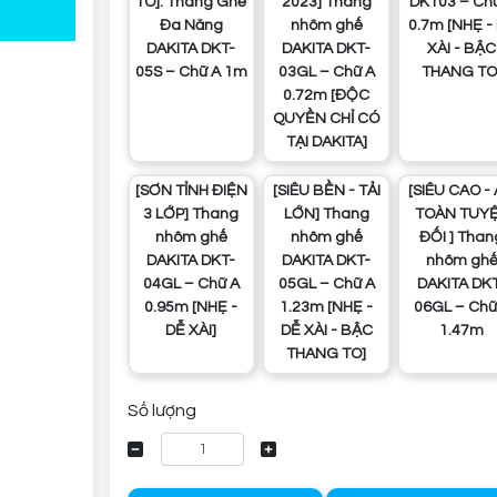
TO]. Thang Ghế
2023] Thang
DKT03 – Ch
Đa Năng
nhôm ghế
0.7m [NHẸ -
DAKITA DKT-
DAKITA DKT-
XÀI - BẬC
05S – Chữ A 1m
03GL – Chữ A
THANG TO
0.72m [ĐỘC
QUYỀN CHỈ CÓ
TẠI DAKITA]
[SƠN TỈNH ĐIỆN
[SIÊU BỀN - TẢI
[SIÊU CAO - AN
3 LỚP] Thang
LỚN] Thang
TOÀN TUY
nhôm ghế
nhôm ghế
ĐỐI ] Than
DAKITA DKT-
DAKITA DKT-
nhôm gh
04GL – Chữ A
05GL – Chữ A
DAKITA DK
0.95m [NHẸ -
1.23m [NHẸ -
06GL – Chữ
DỄ XÀI]
DỄ XÀI - BẬC
1.47m
THANG TO]
Số lượng