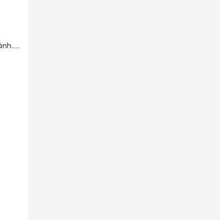
......