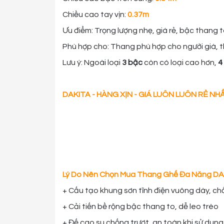
Chiều cao tay vịn:
0.37m
Ưu điểm: Trọng lượng nhẹ, giá rẻ, bậc thang 
Phù hợp cho: Thang phù hợp cho người già, t
Lưu ý: Ngoài loại
3 bậc
còn có loại cao hơn,
4
DAKITA - HÀNG XỊN - GIÁ LUÔN LUÔN RẺ NH
Lý Do Nên Chọn Mua Thang Ghế Đa Năng D
+ Cấu tạo khung sơn tĩnh điện vuông dày, ch
+ Cải tiến bề rộng bậc thang to, dễ leo trèo
+ Đế cao su chống trượt, an toàn khi sử dụng