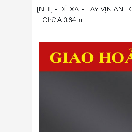
[NHẸ - DỄ XÀI - TAY VỊN AN TOÀN] Thang Ghế Đa Năng DAKITA DKT-03SV
– Chữ A 0.84m