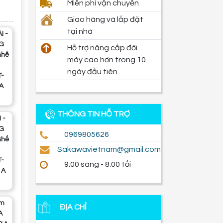
Miễn phí vận chuyển
Giao hàng và lắp đặt
tại nhà
G
Hỗ trợ nâng cấp đời
Ghế
máy cao hơn trong 10
ngày đầu tiên
T-
A
THÔNG TIN HỖ TRỢ
G
0969805626
Ghế
sakawavietnam@gmail.com
T-
9:00 sáng - 8:00 tối
 A
ĐỊA CHỈ
A