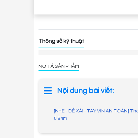
Thông số kỹ thuật
MÔ TẢ SẢN PHẨM
Nội dung bài viết:
[NHẸ - DỄ XÀI - TAY VỊN AN TOÀN] Thang Ghế Đa Năng DAKITA DKT-03SV – Chữ A
0.84m