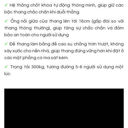
✓
Hệ thống chốt khóa tự động thông minh, giúp giữ các
bậc thang chắc chắn khi duỗi thẳng.
✓
Ống nối giữa của thang lên tới 16cm (gấp đôi so với
thang thông thường), giúp tăng sự chắc chắn và đảm
bảo an toàn cho người sử dụng
✓
Đế thang làm bằng đế cao su chống trơn trượt, không
xây xước cho nền nhà, gi
úp thang đứng vững hơn khi đặt ở
các mặt phẳng có ma sát kém.
✓
Trọng tải 300kg, tương đương 5-6 người sử dụng một
lúc.