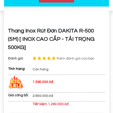
Thang Inox Rút Đơn DAKITA R-500
(5M) [ INOX CAO CẤP - TẢI TRỌNG
500KG]
Đánh giá
thêm đánh giá của bạn
Tình trạng:
Còn hàng
1.590.000.0đ
Giá công bố:
2.850.000.0đ
Tiết kiệm 1.260.000.0đ