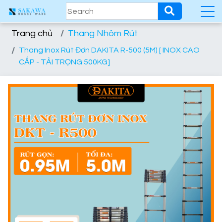
Trang chủ
Thang Nhôm Rút
Thang Inox Rút Đơn DAKITA R-500 (5M) [ INOX CAO
CẤP - TẢI TRỌNG 500KG]