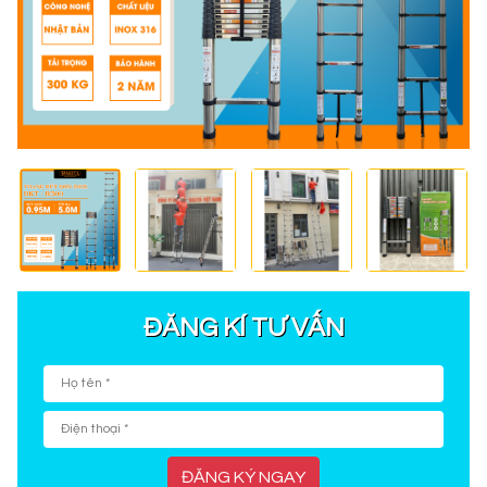
ĐĂNG KÍ TƯ VẤN
ĐĂNG KÝ NGAY