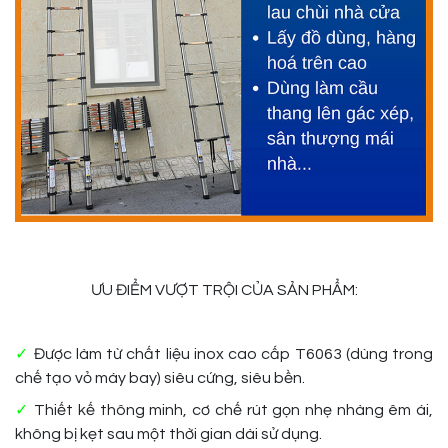
ƯU ĐIỂM VƯỢT TRỘI CỦA SẢN PHẨM:
✓
Được làm từ chất liệu inox cao cấp T6063 (dùng trong
chế tạo vỏ máy bay) siêu cứng, siêu bền.
✓
Thiết kế thông minh, cơ chế rút gọn nhẹ nhàng êm ái,
không bị kẹt sau một thời gian dài sử dụng.