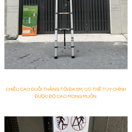
CHIỀU CAO DUỖI THẲNG TỐI ĐA 5M, CÓ THỂ TÙY CHỈNH
ĐƯỢC ĐỘ CAO MONG MUỐN.