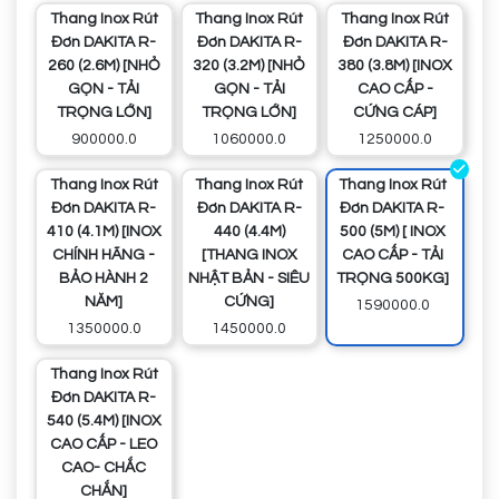
Thang Inox Rút
Thang Inox Rút
Thang Inox Rút
Đơn DAKITA R-
Đơn DAKITA R-
Đơn DAKITA R-
260 (2.6M) [NHỎ
320 (3.2M) [NHỎ
380 (3.8M) [INOX
GỌN - TẢI
GỌN - TẢI
CAO CẤP -
TRỌNG LỚN]
TRỌNG LỚN]
CỨNG CÁP]
900000.0
1060000.0
1250000.0
Thang Inox Rút
Thang Inox Rút
Thang Inox Rút
Đơn DAKITA R-
Đơn DAKITA R-
Đơn DAKITA R-
410 (4.1M) [INOX
440 (4.4M)
500 (5M) [ INOX
CHÍNH HÃNG -
[THANG INOX
CAO CẤP - TẢI
BẢO HÀNH 2
NHẬT BẢN - SIÊU
TRỌNG 500KG]
NĂM]
CỨNG]
1590000.0
1350000.0
1450000.0
Thang Inox Rút
Đơn DAKITA R-
540 (5.4M) [INOX
CAO CẤP - LEO
CAO- CHẮC
CHẮN]