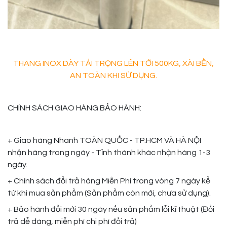
THANG INOX DÀY TẢI TRỌNG LÊN TỚI 500KG, XÀI BỀN,
AN TOÀN KHI SỬ DỤNG.
CHÍNH SÁCH GIAO HÀNG BẢO HÀNH:
+ Giao hàng Nhanh TOÀN QUỐC - TP.HCM VÀ HÀ NỘI
nhận hàng trong ngày - Tỉnh thành khác nhận hàng 1-3
ngày.
+ Chính sách đổi trả hàng Miễn Phí trong vòng 7 ngày kể
từ khi mua sản phẩm (Sản phẩm còn mới, chưa sử dụng).
+ Bảo hành đổi mới 30 ngày nếu sản phẩm lỗi kĩ thuật (Đổi
trả dễ dàng, miễn phí chi phí đổi trả)