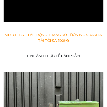
VIDEO TEST TẢI TRỌNG THANG RÚT ĐƠN INOX DAKITA
TẢI TỐI ĐA 500KG
HÌNH ẢNH THỰC TẾ SẢN PHẨM