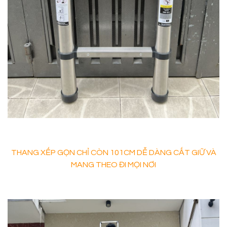
THANG XẾP GỌN CHỈ CÒN 101CM DỄ DÀNG CẤT GIỮ VÀ
MANG THEO ĐI MỌI NƠI