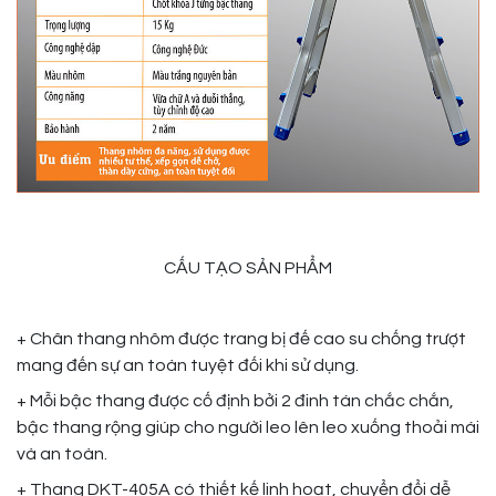
CẤU TẠO SẢN PHẨM
+ Chân thang nhôm được trang bị đế cao su chống trượt
mang đến sự an toàn tuyệt đối khi sử dụng.
+
Mỗi bậc thang được cố định bởi 2 đinh tán chắc chắn,
bậc thang rộng giúp cho người leo lên leo xuống thoải mái
và an toàn.
+ Thang DKT-405A có thiết kế linh hoạt, chuyển đổi dễ