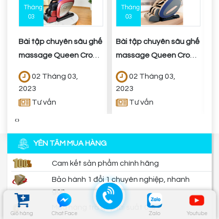
Tháng
Tháng
03
03
Bài tập chuyên sâu ghế
Bài tập chuyên sâu ghế
B
massage Queen Crown
massage Queen Crown
m
QC SL9
QC SL666i
6
02 Tháng 03,
02 Tháng 03,
2023
2023
2
Tư vấn
Tư vấn
‹
›
YÊN TÂM MUA HÀNG
Cam kết sản phẩm chính hãng
Bảo hành 1 đổi 1 chuyên nghiệp, nhanh
gọn
Mua hàng trả góp lãi suất 0%
Giỏ hàng
Chat Face
Zalo
Youtube