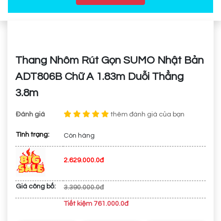
Thang Nhôm Rút Gọn SUMO Nhật Bản
ADT806B Chữ A 1.83m Duỗi Thẳng
3.8m
Đánh giá
thêm đánh giá của bạn
Tình trạng:
Còn hàng
2.629.000.0đ
Giá công bố:
3.390.000.0đ
Tiết kiệm 761.000.0đ