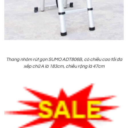
Thang nhôm rút gọn SUMO ADT806B, có chiều cao tối đa
xếp chữ A là 183cm, chiều rộng là 47cm