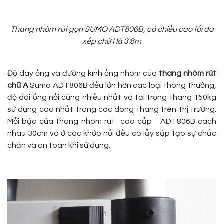
Thang nhôm rút gọn SUMO ADT806B, có chiều cao tối đa
xếp chữ I là 3.8m
Độ dày ống và đường kính ống nhôm của
thang nhôm rút
chữ A
Sumo ADT806B đều lớn hơn các loại thông thường,
độ dài ống nối cũng nhiều nhất và tải trọng thang 150kg
sử dụng cao nhất trong các dòng thang trên thị trường.
Mỗi bậc của thang nhôm rút cao cấp ADT806B cách
nhau 30cm và ở các khớp nối đều có lẫy sập tạo sự chắc
chắn và an toàn khi sử dụng.