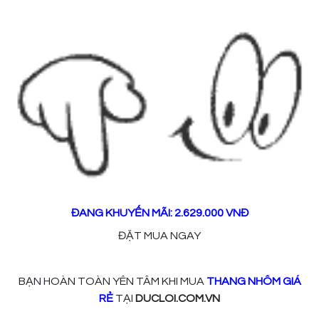
ĐANG KHUYẾN MÃI: 2.629.000 VNĐ
ĐẶT MUA NGAY
BẠN HOÀN TOÀN YÊN TÂM KHI MUA
THANG NHÔM GIÁ
RẺ
TẠI
DUCLOI.COM.VN