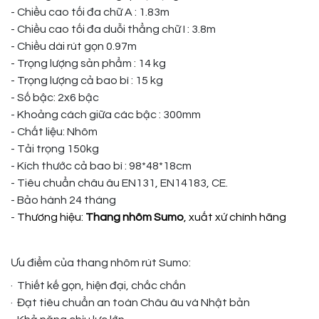
- Chiều cao tối đa chữ A : 1.83m
- Chiều cao tối đa duỗi thẳng chữ I : 3.8m
- Chiều dài rút gọn 0.97m
- Trọng lượng sản phẩm : 14 kg
- Trọng lượng cả bao bì : 15 kg
- Số bậc: 2x6 bậc
- Khoảng cách giữa các bậc : 300mm
- Chất liệu: Nhôm
- Tải trọng 150kg
- Kích thước cả bao bì : 98*48*18cm
- Tiêu chuẩn châu âu EN131, EN14183, CE.
- Bảo hành 24 tháng
-
Thương hiệu:
Thang nhôm Sumo
, xuất xứ chính hãng
Ưu điểm của thang nhôm rút Sumo:
· Thiết kế gọn, hiện đại, chắc chắn
· Đạt tiêu chuẩn an toàn Châu âu và Nhật bản