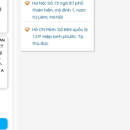
Hà Nội: Số 15 ngõ 87 phố
]
thiên hiền, mỹ đình 1, nam
từ Liêm, Hà Nội
Hồ Chí Minh: Số 684 quốc lộ
13 P. Hiệp bình phước. Tp
thủ đức
ỆT
g
ế
T-
 A
G