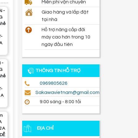
Miễn phí vận chuyển
Giao hàng và lắp đặt
G
tại nhà
Ghế
Hỗ trợ nâng cấp đời
T-
máy cao hơn trong 10
A
ngày đầu tiên
G
THÔNG TIN HỖ TRỢ
Ghế
0969805626
T-
sakawavietnam@gmail.com
 A
9:00 sáng - 8:00 tối
A
ĐỊA CHỈ
ữ A
 DỄ