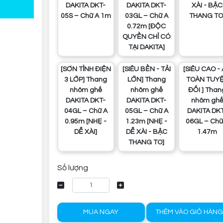
DAKITA DKT-
DAKITA DKT-
XÀI - BẬC
05S – Chữ A 1m
03GL – Chữ A
THANG TO
0.72m [ĐỘC
QUYỀN CHỈ CÓ
TẠI DAKITA]
[SƠN TỈNH ĐIỆN
[SIÊU BỀN - TẢI
[SIÊU CAO - AN
3 LỚP] Thang
LỚN] Thang
TOÀN TUY
nhôm ghế
nhôm ghế
ĐỐI ] Than
DAKITA DKT-
DAKITA DKT-
nhôm gh
04GL – Chữ A
05GL – Chữ A
DAKITA DK
0.95m [NHẸ -
1.23m [NHẸ -
06GL – Chữ
DỄ XÀI]
DỄ XÀI - BẬC
1.47m
THANG TO]
Số lượng
MUA NGAY
THÊM VÀO GIỎ HÀN