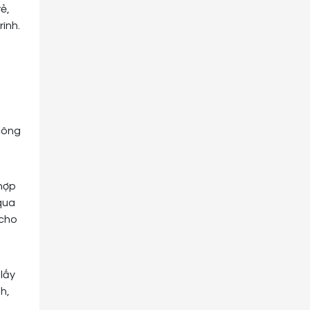
ình.
công
 hợp
qua
 cho
lấy
h,