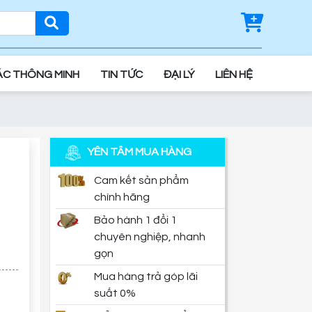
ÁC THÔNG MINH
TIN TỨC
ĐẠI LÝ
LIÊN HỆ
YÊN TÂM MUA HÀNG
Cam kết sản phẩm
chính hãng
Bảo hành 1 đổi 1
chuyên nghiệp, nhanh
gọn
Mua hàng trả góp lãi
suất 0%