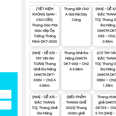
[TIẾT KIỆM
Thang Sắt Chữ
[NHẸ - DỄ XÀI -
KHÔNG GIAN -
A Giá Rẻ Dày
BẬC THAN
CAO CẤP].
Cứng
TO]. Thang 
Thang Gác Mái
Đa Năng
Gác Xếp Ốp
DAKITA DK
Tường Thông
03S – Chữ 
Minh DKT-3000
0.84m
[NHẸ - DỄ XÀI -
Thang Ghế Đa
[CÓ TAY VỊN -
TAY VỊN AN
Năng DAKITA
BẬC THAN
TOÀN] Thang
DKT-04S – Chữ
TO]. Thang 
Ghế Đa Năng
A 0.94m
Đa Năng
DAKITA DKT-
DAKITA DK
03SV – Chữ A
06SV – Chữ
0.84m
1.38m
[NHẸ - DỄ XÀI -
[SIÊU PHẨM
Thang nhôm
BẬC THANG
THANG GHẾ
ghế DAKIT
TO]. Thang Ghế
2023] Thang
DKT03 – Ch
Đa Năng
nhôm ghế
0.7m [NHẸ -