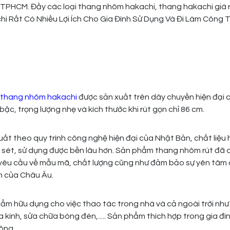
 Rất Có Nhiều Lợi Ích Cho Gia Đình Sử Dụng Và Đi Làm Công Tr
thang nhôm hakachi
được sản xuất trên dây chuyền hiện đại 
bậc, trọng lượng nhẹ và kích thước khi rút gọn chỉ 86 cm.
t theo quy trình công nghệ hiện đại của Nhật Bản, chất liệu
gỉ sét, sử dụng được bền lâu hơn. Sản phẩm thang nhôm rút đã 
yêu cầu về mẫu mã, chất lượng cũng như đảm bảo sự yên tâm
̀n của Châu Âu.
m hữu dụng cho việc thao tác trong nhà và cả ngoài trời như 
 kính, sửa chữa bóng đèn,..... Sản phẩm thích hợp trong gia đìn
ng,....