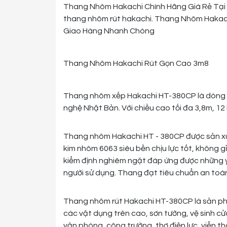
Thang Nhôm Hakachi Chính Hãng Giá Rẻ Tại TPHCM. Đầy các loại thang nhôm hakachi, thang hakachi giá rẻ,
thang nhôm rút hakachi. Thang Nhôm Hakachi
Giao Hàng Nhanh Chóng
Thang Nhôm Hakachi Rút Gọn Cao 3m8
Thang nhôm xếp Hakachi HT-380CP là dòng
nghệ Nhật Bản. Với chiều cao tối đa 3,8m, 12 
Thang nhôm Hakachi HT - 380CP được sản xuấ
kim nhôm 6063 siêu bền chịu lực tốt, không 
kiểm định nghiêm ngặt đáp ứng được những 
người sử dụng. Thang đạt tiêu chuẩn an toa
Thang nhôm rút Hakachi HT-380CP là sản phẩ
các vật dụng trên cao, sơn tường, vệ sinh cửa
văn phòng, công trường, thợ điện lực, viễn thô